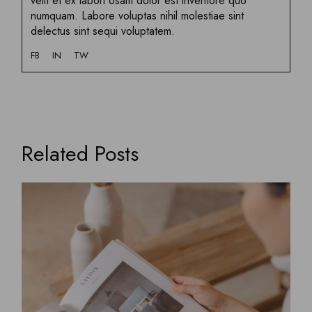
velit et ex labori osam dolor est inventore quo
numquam. Labore voluptas nihil molestiae sint
delectus sint sequi voluptatem.
FB
IN
TW
Related Posts