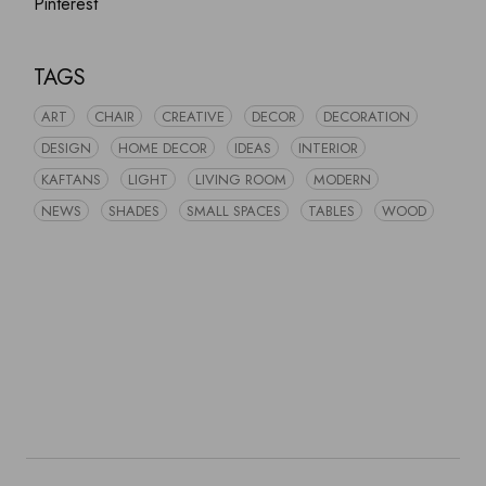
Pinterest
TAGS
ART
CHAIR
CREATIVE
DECOR
DECORATION
DESIGN
HOME DECOR
IDEAS
INTERIOR
KAFTANS
LIGHT
LIVING ROOM
MODERN
NEWS
SHADES
SMALL SPACES
TABLES
WOOD