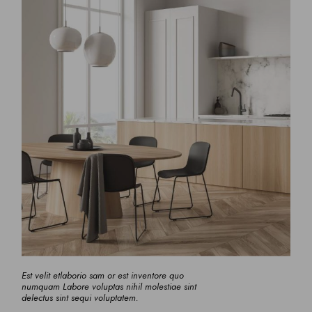
Est velit etlaborio sam or est inventore quo
numquam Labore voluptas nihil molestiae sint
delectus sint sequi voluptatem.