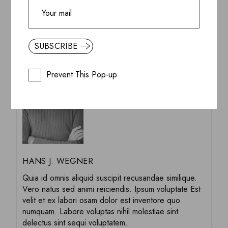
HOME DECOR
IDEAS
MODERN
NEWS
WOOD
SUBSCRIBE
Prevent This Pop-up
HANS J. WEGNER
Quia id omnis aliquid suscipit recusandae similique.
Vero natus sed animi reiciendis. Ipsum voluptate Est
velit et ex labori osam dolor est inventore quo
numquam. Labore voluptas nihil molestiae sint
delectus sint sequi voluptatem.