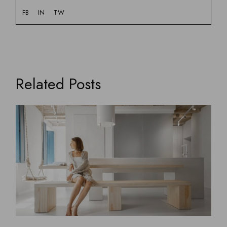
FB
IN
TW
Related Posts