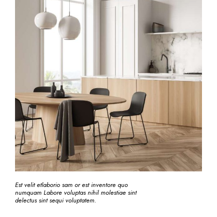
Est velit etlaborio sam or est inventore quo
numquam Labore voluptas nihil molestiae sint
delectus sint sequi voluptatem.