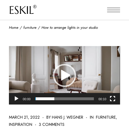
Home
furniture
How to arrange lights in your studio
Video
Player
00:00
00:10
MARCH 21, 2022
BY HANS J. WEGNER
IN
FURNITURE
INSPIRATION
3 COMMENTS